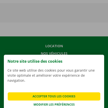
LOCATION
NOS VÉHICULES
Notre site utilise des cookies
NOS SERVICES
AGENCES
Ce site web utilise des cookies pour vous garantir une
visite optimale et améliorer votre expérience de
APPLI
navigation.
SOLUTIONS DE DÉMÉNAGEMENT
ACCEPTER TOUS LES COOKIES
MODIFIER LES PRÉFÉRENCES
CONTACTEZ NOUS