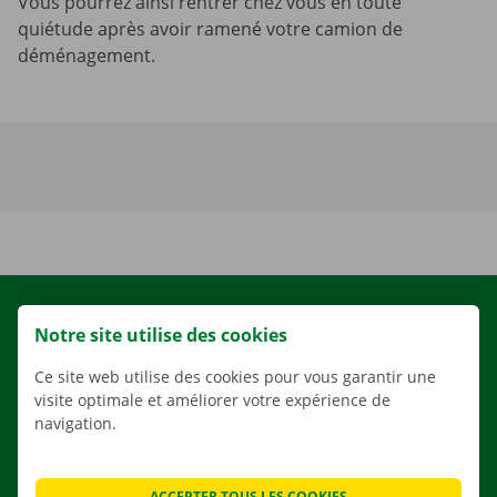
Vous pourrez ainsi rentrer chez vous en toute
quiétude après avoir ramené votre camion de
déménagement.
LOCATION
Notre site utilise des cookies
NOS VÉHICULES
Ce site web utilise des cookies pour vous garantir une
NOS SERVICES
visite optimale et améliorer votre expérience de
AGENCES
navigation.
APPLI
SOLUTIONS DE DÉMÉNAGEMENT
ACCEPTER TOUS LES COOKIES