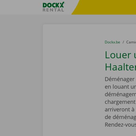
Skip content
Skip language
sitename
You are here:
du
Dockx.be
to
Cami
Louer
Haalter
Déménager e
en louant 
déménagemen
chargement r
arriveront à
de déménage
Rendez-vous 