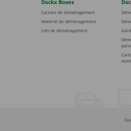
Dockx Boxes
Doc
Cartons de déménagement
Démé
Matériel de déménagement
Démé
Lots de déménagement
Gard
Démé
pers
Cart
mont
Doc