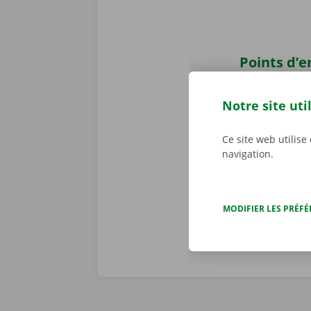
Points d’e
Récupérez v
? Vous pouvez
Notre site uti
Point jusqu’à
également nou
Ce site web utilise
transports pu
navigation.
bus et en tra
MODIFIER LES PRÉF