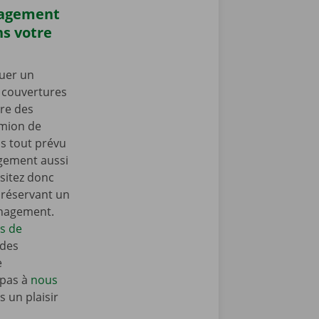
nagement
s votre
uer un
s couvertures
re des
amion de
 tout prévu
gement aussi
sitez donc
n réservant un
énagement.
ls de
 des
e
 pas à
nous
 un plaisir