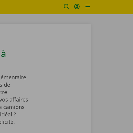
 à
lémentaire
s de
tre
vos affaires
de camions
idéal ?
licité.