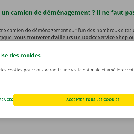
 un camion de déménagement ? Il ne faut pas
tre camion de déménagement sur l’un des nombreux sites 
lgique.
Vous trouverez d’ailleurs un Dockx Service Shop o
e Hakendover.
De quoi récupérer rapidement et facilement
 d’enlèvement est en outre facilement accessible en transpor
lise des cookies
 voiture ou à vélo ? Pas de souci : nous avons prévu des pl
e de laisser votre vélo ou votre voiture sur place pendant 
 des cookies pour vous garantir une visite optimale et améliorer vo
votre camion de déménagement.
ÉRENCES
ACCEPTER TOUS LES COOKIES