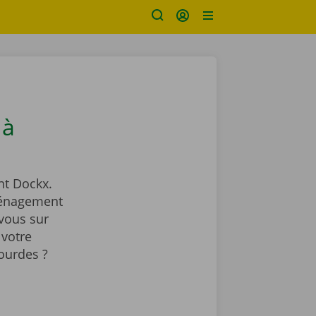
 à
t Dockx.
ménagement
vous sur
 votre
ourdes ?