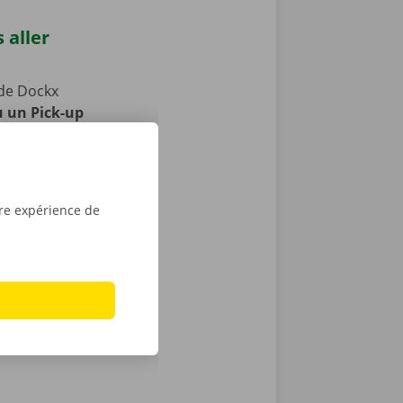
 aller
de Dockx
u un Pick-up
 votre camion
ts publics.
aces pour
la période de
tre expérience de