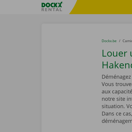
Skip content
Skip language
sitename
You are here:
du
Dockx.be
to
Cami
Louer
Hakend
Déménagez t
Vous trouve
aux capacit
notre site i
situation. 
Dans ce cas,
déménageme