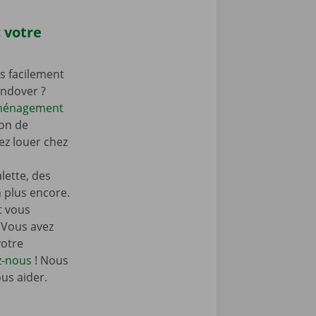
 votre
s facilement
endover ?
éménagement
on de
z louer chez
ette, des
n plus encore.
t vous
 Vous avez
votre
z-nous
! Nous
ous aider.