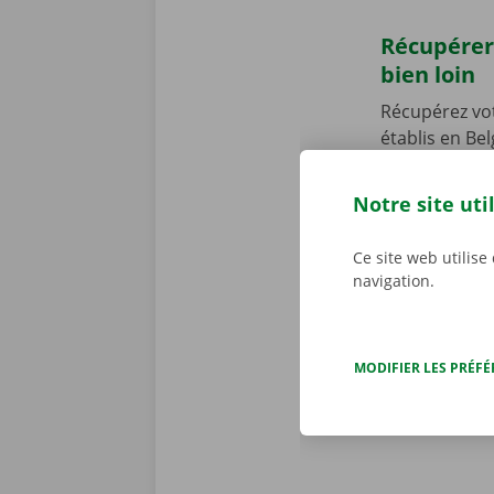
Récupérer
bien loin
Récupérez vo
établis en Be
Point près d
! Notre point
Notre site uti
Vous venez en
vous permettr
Ce site web utilise
location de 
navigation.
MODIFIER LES PRÉF