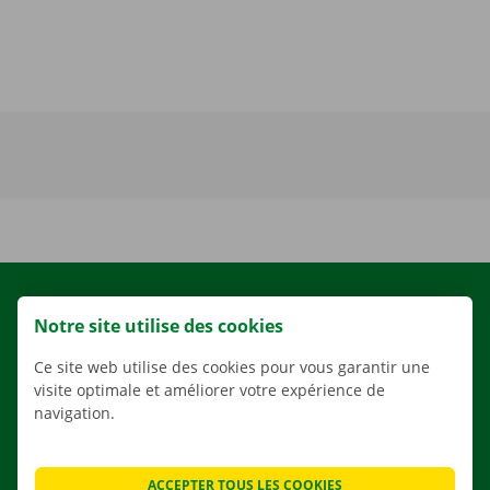
LOCATION
Notre site utilise des cookies
NOS VÉHICULES
Ce site web utilise des cookies pour vous garantir une
NOS SERVICES
visite optimale et améliorer votre expérience de
AGENCES
navigation.
APPLI
SOLUTIONS DE DÉMÉNAGEMENT
ACCEPTER TOUS LES COOKIES