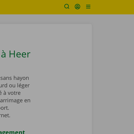
à Heer
 sans hayon
urd ou léger
 à votre
’arrimage en
ort.
rnet.
nagement