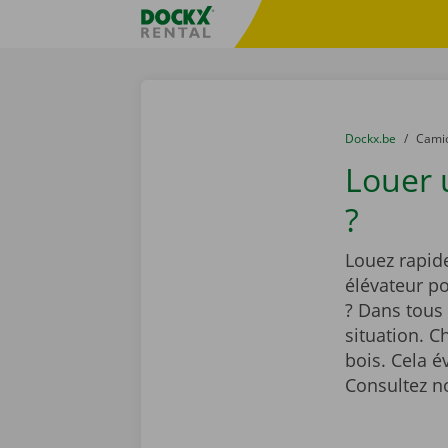
Skip content
Skip language
sitename
You are here:
du
Dockx.be
to
Cami
Louer 
?
Louez rapi
élévateur po
? Dans tous
situation. C
bois. Cela é
Consultez no