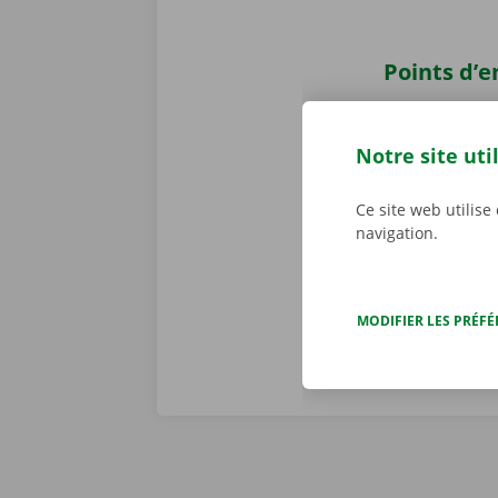
Points d’
Récupérer u
points d’enlè
Notre site uti
facilement ac
pouvez sans s
Ce site web utilise
Service Shop 
navigation.
camion de d
MODIFIER LES PRÉF