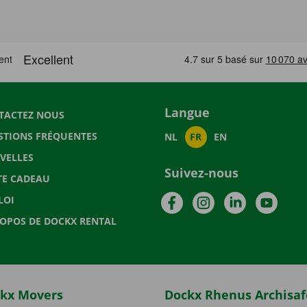
Langue
TACTEZ NOUS
STIONS FRÉQUENTES
NL
FR
EN
VELLES
Suivez-nous
TE CADEAU
Facebook
Instagram
LinkedIn
YouTu
LOI
ROPOS DE DOCKX RENTAL
kx Movers
Dockx Rhenus Archisaf