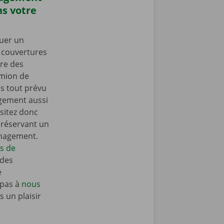
s votre
uer un
s couvertures
re des
amion de
 tout prévu
gement aussi
sitez donc
n réservant un
énagement.
ls de
 des
e
 pas à
nous
 un plaisir