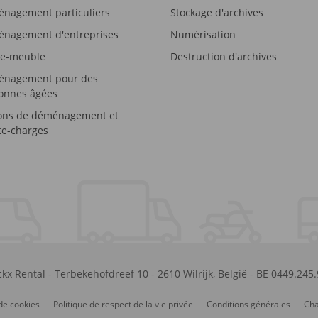
nagement particuliers
Stockage d'archives
nagement d'entreprises
Numérisation
e-meuble
Destruction d'archives
nagement pour des
onnes âgées
ons de déménagement et
e-charges
kx Rental
-
Terbekehofdreef 10
-
2610
Wilrijk
,
België
-
BE 0449.245
de cookies
Politique de respect de la vie privée
Conditions générales
Cha