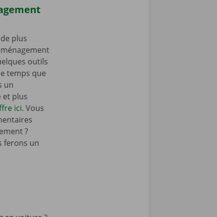
nagement
de plus
 déménagement
elques outils
e temps que
s un
et plus
fre ici
. Vous
mentaires
ement ?
 ferons un