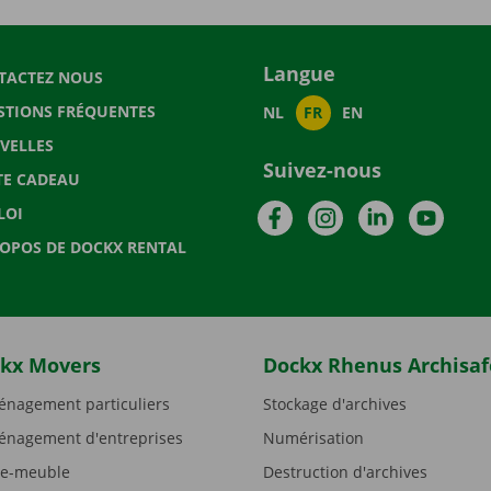
Langue
TACTEZ NOUS
STIONS FRÉQUENTES
NL
FR
EN
VELLES
Suivez-nous
TE CADEAU
Facebook
Instagram
LinkedIn
YouTu
LOI
ROPOS DE DOCKX RENTAL
kx Movers
Dockx Rhenus Archisaf
nagement particuliers
Stockage d'archives
nagement d'entreprises
Numérisation
e-meuble
Destruction d'archives