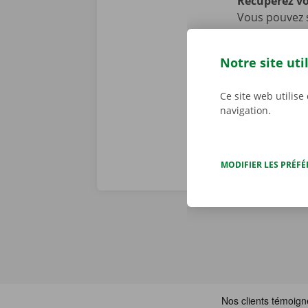
Récupérez v
Vous pouvez s
Point jusqu’à
également nou
Notre site uti
transports pu
bus et en tra
Ce site web utilise
navigation.
MODIFIER LES PRÉF