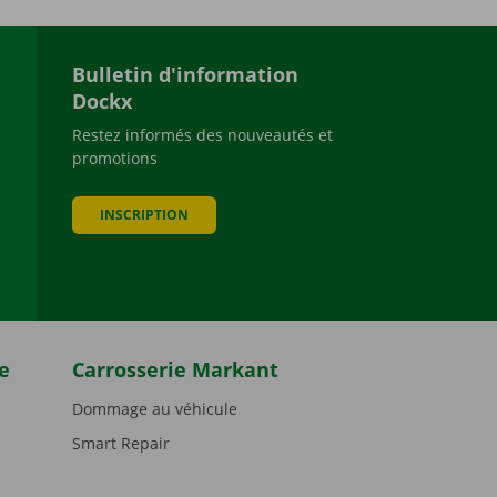
Bulletin d'information
Dockx
Restez informés des nouveautés et
promotions
be
INSCRIPTION
e
Carrosserie Markant
Dommage au véhicule
Smart Repair