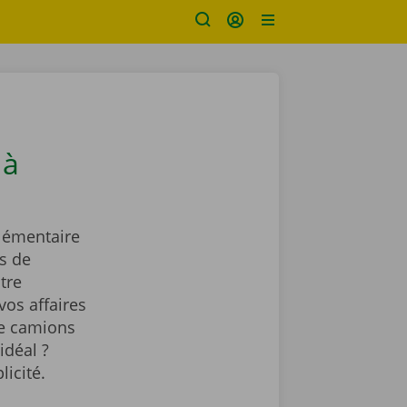
 à
lémentaire
s de
tre
vos affaires
de camions
idéal ?
licité.