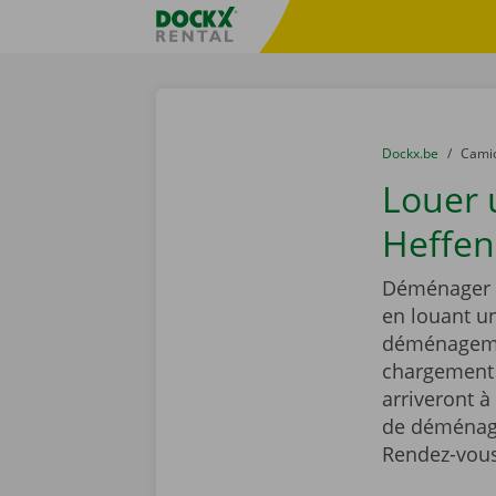
Skip content
Skip language
sitename
You are here:
du
Dockx.be
to
Cami
Louer
Heffen
Déménager e
en louant 
déménagemen
chargement r
arriveront à
de déménage
Rendez-vous 