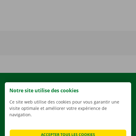
LOCATION
Notre site utilise des cookies
NOS VÉHICULES
Ce site web utilise des cookies pour vous garantir une
NOS SERVICES
visite optimale et améliorer votre expérience de
AGENCES
navigation.
APPLI
SOLUTIONS DE DÉMÉNAGEMENT
ACCEPTER TOUS LES COOKIES