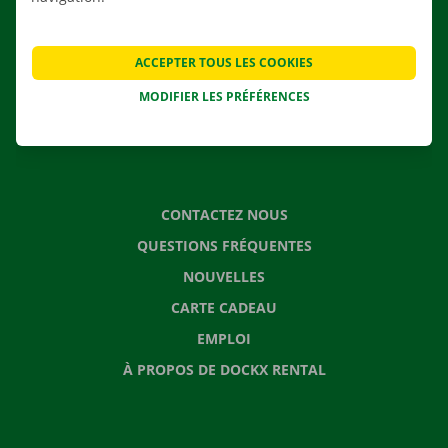
NOS SERVICES
AGENCES
ACCEPTER TOUS LES COOKIES
APPLI
MODIFIER LES PRÉFÉRENCES
SOLUTIONS DE DÉMÉNAGEMENT
CONTACTEZ NOUS
QUESTIONS FRÉQUENTES
NOUVELLES
CARTE CADEAU
EMPLOI
À PROPOS DE DOCKX RENTAL