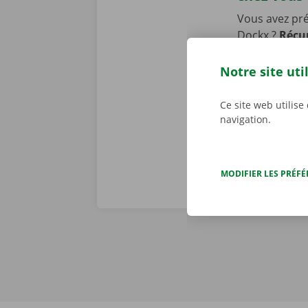
Vous avez pr
Dockx ?
Récup
ou un Pick-u
transports pu
Notre site uti
pourrez laiss
location.
Ce site web utilise
navigation.
MODIFIER LES PRÉF