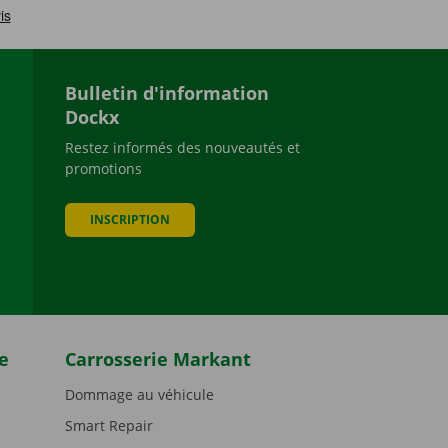
Bulletin d'information
Dockx
Restez informés des nouveautés et
promotions
be
INSCRIPTION
e
Carrosserie Markant
Dommage au véhicule
Smart Repair