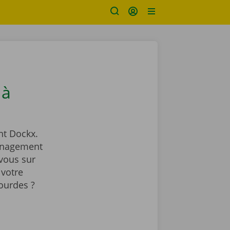
 à
t Dockx.
ménagement
vous sur
 votre
ourdes ?