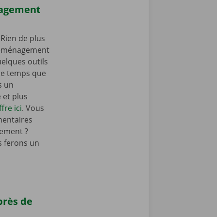
nagement
Rien de plus
 déménagement
elques outils
e temps que
s un
et plus
fre ici
. Vous
mentaires
ement ?
 ferons un
près de