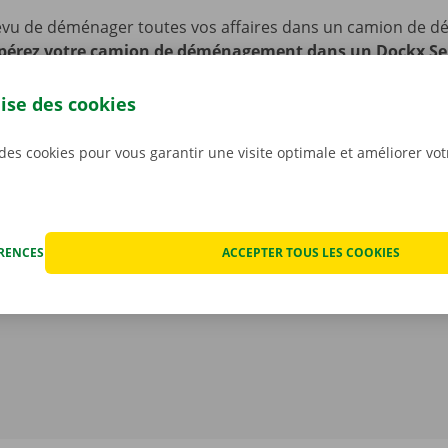
évu de déménager toutes vos affaires dans un camion de
érez votre camion de déménagement dans un Dockx Se
p Point près de chez vous.
Nous sommes facilement access
blics. Vous comptez venir en voiture ou à vélo ? Pas de souc
lise des cookies
er votre vélo ou véhicule sur notre site pendant toute la dur
 des cookies pour vous garantir une visite optimale et améliorer vo
ÉRENCES
ACCEPTER TOUS LES COOKIES