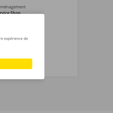
 déménagement
rvice Shop
ibles en
i : vous
ée de la
tre expérience de