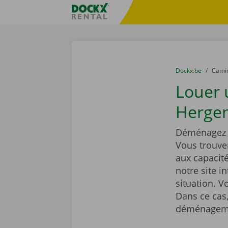
Skip content
Skip language
sitename
You are here:
du
Dockx.be
to
Cami
Louer
Hergen
Déménagez t
Vous trouve
aux capacit
notre site i
situation. 
Dans ce cas,
déménageme