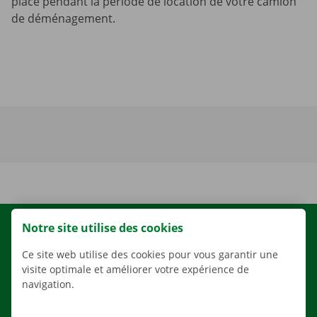
place pendant la période de location de votre camion
de déménagement.
Notre site utilise des cookies
LOCATION
NOS VÉHICULES
Ce site web utilise des cookies pour vous garantir une
visite optimale et améliorer votre expérience de
NOS SERVICES
navigation.
AGENCES