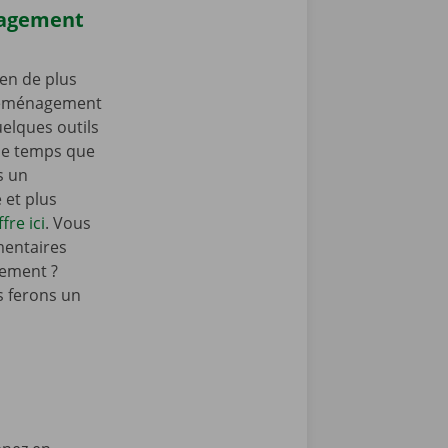
nagement
en de plus
 déménagement
elques outils
e temps que
s un
et plus
fre ici
. Vous
mentaires
ement ?
 ferons un