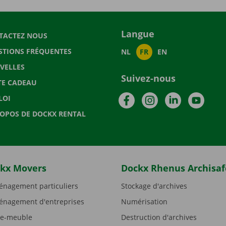
Langue
TACTEZ NOUS
STIONS FRÉQUENTES
NL
FR
EN
VELLES
Suivez-nous
TE CADEAU
Facebook
Instagram
LinkedIn
YouTu
LOI
ROPOS DE DOCKX RENTAL
kx Movers
Dockx Rhenus Archisaf
nagement particuliers
Stockage d'archives
nagement d'entreprises
Numérisation
e-meuble
Destruction d'archives