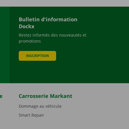
Bulletin d'information
Dockx
Restez informés des nouveautés et
promotions
be
INSCRIPTION
e
Carrosserie Markant
Dommage au véhicule
Smart Repair