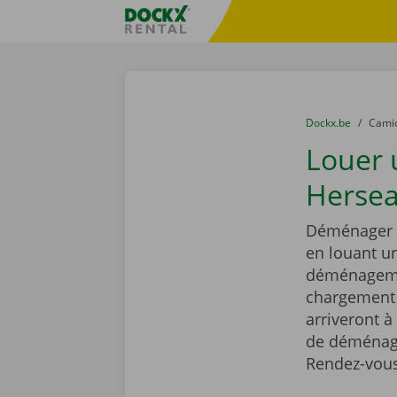
Skip content
Skip language
sitename
You are here:
du
Dockx.be
to
Cami
Louer
Hersea
Déménager e
en louant 
déménagemen
chargement r
arriveront à
de déménage
Rendez-vous 