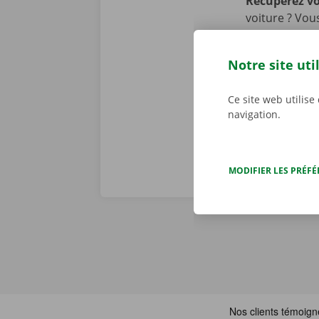
Récupérez v
voiture ? Vou
Pick-up Point
également nou
Notre site uti
transports pu
bus et en tra
Ce site web utilise
navigation.
MODIFIER LES PRÉF