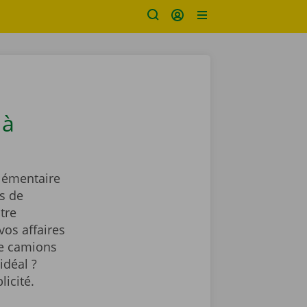
 à
lémentaire
s de
tre
vos affaires
de camions
idéal ?
licité.