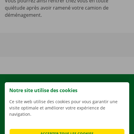
Vous pourrez ainsi rentrer chez vous en toute
quiétude après avoir ramené votre camion de
déménagement.
LOCATION
Notre site utilise des cookies
NOS VÉHICULES
Ce site web utilise des cookies pour vous garantir une
NOS SERVICES
visite optimale et améliorer votre expérience de
AGENCES
navigation.
APPLI
SOLUTIONS DE DÉMÉNAGEMENT
ACCEPTER TOUS LES COOKIES