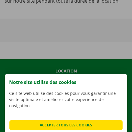
sur notre site pendant toute la durée de la location.
LOCATION
NOS VÉHICULES
Notre site utilise des cookies
NOS SERVICES
Ce site web utilise des cookies pour vous garantir une
AGENCES
visite optimale et améliorer votre expérience de
navigation.
APPLI
SOLUTIONS DE DÉMÉNAGEMENT
ACCEPTER TOUS LES COOKIES