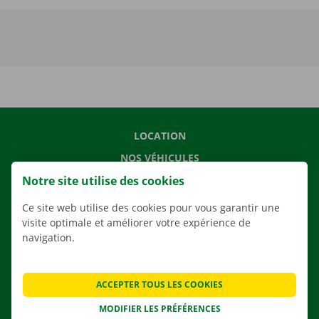
LOCATION
NOS VÉHICULES
Notre site utilise des cookies
NOS SERVICES
AGENCES
Ce site web utilise des cookies pour vous garantir une
visite optimale et améliorer votre expérience de
APPLI
navigation.
SOLUTIONS DE DÉMÉNAGEMENT
ACCEPTER TOUS LES COOKIES
MODIFIER LES PRÉFÉRENCES
CONTACTEZ NOUS