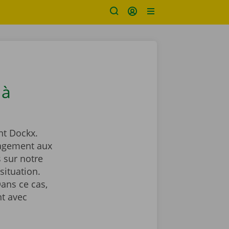
 à
t Dockx.
agement aux
 sur notre
situation.
ans ce cas,
t avec