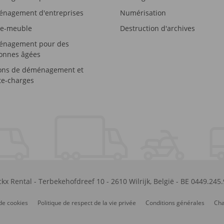
nagement d'entreprises
Numérisation
e-meuble
Destruction d'archives
nagement pour des
onnes âgées
ons de déménagement et
e-charges
kx Rental
-
Terbekehofdreef 10
-
2610
Wilrijk
,
België
-
BE 0449.245
de cookies
Politique de respect de la vie privée
Conditions générales
Cha