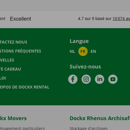
Langue
TACTEZ NOUS
STIONS FRÉQUENTES
NL
FR
EN
VELLES
Suivez-nous
TE CADEAU
Facebook
Instagram
LinkedIn
YouTu
LOI
ROPOS DE DOCKX RENTAL
kx Movers
Dockx Rhenus Archisaf
nagement particuliers
Stockage d'archives