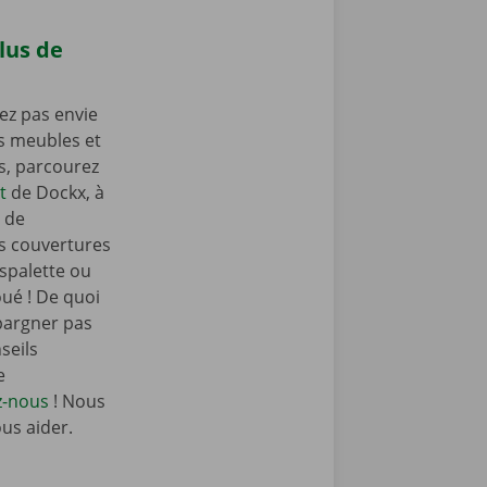
lus de
ez pas envie
os meubles et
as, parcourez
t
de Dockx, à
 de
s couvertures
spalette ou
oué ! De quoi
pargner pas
seils
e
z-nous
! Nous
ous aider.