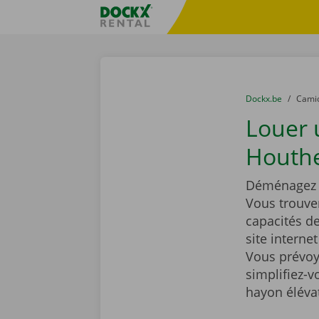
Skip content
Skip language
sitename
You are here:
du
Dockx.be
to
Cami
Louer
Houth
Déménagez t
Vous trouve
capacités d
site interne
Vous prévoy
simplifiez-
hayon éléva