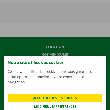
LOCATION
NOS VÉHICULES
Notre site utilise des cookies
NOS SERVICES
AGENCES
Ce site web utilise des cookies pour vous garantir une
visite optimale et améliorer votre expérience de
APPLI
navigation.
SOLUTIONS DE DÉMÉNAGEMENT
ACCEPTER TOUS LES COOKIES
MODIFIER LES PRÉFÉRENCES
CONTACTEZ NOUS