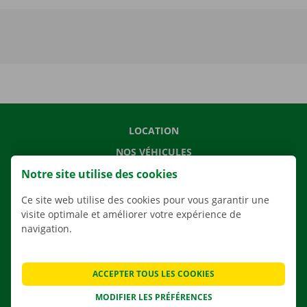
LOCATION
NOS VÉHICULES
Notre site utilise des cookies
NOS SERVICES
AGENCES
Ce site web utilise des cookies pour vous garantir une
visite optimale et améliorer votre expérience de
APPLI
navigation.
SOLUTIONS DE DÉMÉNAGEMENT
ACCEPTER TOUS LES COOKIES
MODIFIER LES PRÉFÉRENCES
CONTACTEZ NOUS