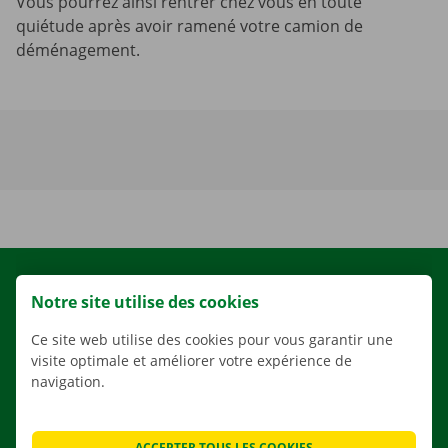
Vous pourrez ainsi rentrer chez vous en toute
quiétude après avoir ramené votre camion de
déménagement.
LOCATION
Notre site utilise des cookies
NOS VÉHICULES
Ce site web utilise des cookies pour vous garantir une
NOS SERVICES
visite optimale et améliorer votre expérience de
AGENCES
navigation.
APPLI
SOLUTIONS DE DÉMÉNAGEMENT
ACCEPTER TOUS LES COOKIES