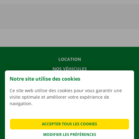
LOCATION
NOS VÉHICULES
Notre site utilise des cookies
NOS SERVICES
AGENCES
Ce site web utilise des cookies pour vous garantir une
visite optimale et améliorer votre expérience de
APPLI
navigation.
SOLUTIONS DE DÉMÉNAGEMENT
ACCEPTER TOUS LES COOKIES
MODIFIER LES PRÉFÉRENCES
CONTACTEZ NOUS