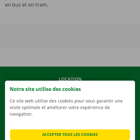
en bus et en tram.
LOCATION
Notre site utilise des cookies
NOS VÉHICULES
NOS SERVICES
Ce site web utilise des cookies pour vous garantir une
visite optimale et améliorer votre expérience de
AGENCES
navigation.
APPLI
SOLUTIONS DE DÉMÉNAGEMENT
ACCEPTER TOUS LES COOKIES