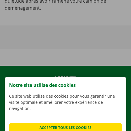
quiétude après avoir ramené votre camion de
déménagement.
LOCATION
Notre site utilise des cookies
NOS VÉHICULES
NOS SERVICES
Ce site web utilise des cookies pour vous garantir une
visite optimale et améliorer votre expérience de
AGENCES
navigation.
APPLI
SOLUTIONS DE DÉMÉNAGEMENT
ACCEPTER TOUS LES COOKIES