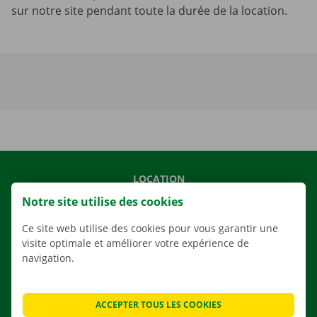
sur notre site pendant toute la durée de la location.
LOCATION
Notre site utilise des cookies
NOS VÉHICULES
NOS SERVICES
Ce site web utilise des cookies pour vous garantir une
visite optimale et améliorer votre expérience de
AGENCES
navigation.
APPLI
SOLUTIONS DE DÉMÉNAGEMENT
ACCEPTER TOUS LES COOKIES