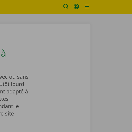
 à
vec ou sans
utôt lourd
nt adapté à
ttes
ndant le
e site