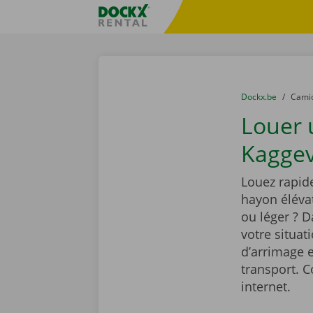
Skip content
Skip language
sitename
You are here:
du
Dockx.be
to
Cami
Louer
Kaggev
Louez rapi
hayon élévat
ou léger ? 
votre situat
d’arrimage e
transport. C
internet.