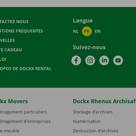
Langue
TACTEZ NOUS
STIONS FRÉQUENTES
NL
FR
EN
VELLES
Suivez-nous
TE CADEAU
Facebook
Instagram
LinkedIn
YouTu
LOI
ROPOS DE DOCKX RENTAL
kx Movers
Dockx Rhenus Archisaf
nagement particuliers
Stockage d'archives
nagement d'entreprises
Numérisation
e-meuble
Destruction d'archives