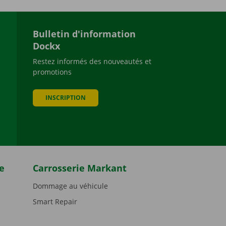
Bulletin d'information
Dockx
Restez informés des nouveautés et
promotions
be
INSCRIPTION
e
Carrosserie Markant
Dommage au véhicule
Smart Repair