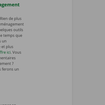
nagement
Rien de plus
 déménagement
elques outils
e temps que
s un
et plus
fre ici
. Vous
mentaires
ement ?
 ferons un