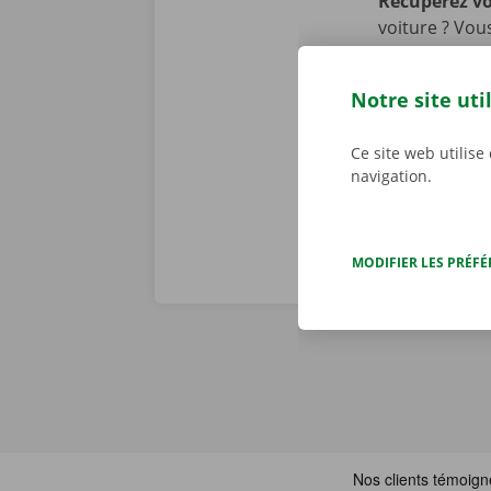
Récupérez v
voiture ? Vou
Pick-up Point
également nou
Notre site uti
transports pu
bus et en tra
Ce site web utilise
navigation.
MODIFIER LES PRÉF