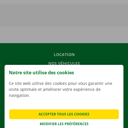
LOCATION
NOS VÉHICULES
Notre site utilise des cookies
NOS SERVICES
AGENCES
Ce site web utilise des cookies pour vous garantir une
visite optimale et améliorer votre expérience de
APPLI
navigation.
SOLUTIONS DE DÉMÉNAGEMENT
ACCEPTER TOUS LES COOKIES
MODIFIER LES PRÉFÉRENCES
CONTACTEZ NOUS