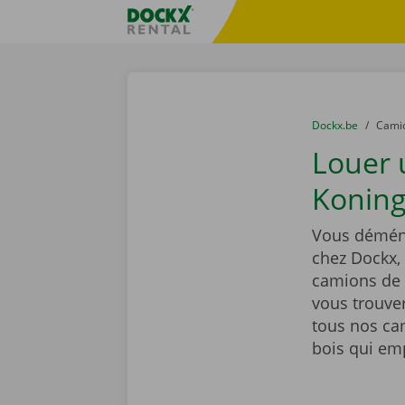
Skip content
Skip language
sitename
You are here:
du
Dockx.be
to
Cami
Louer
Koning
Vous déména
chez Dockx,
camions de 
vous trouver
tous nos ca
bois qui emp