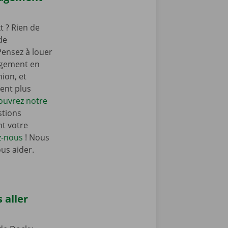
 ? Rien de
de
ensez à louer
agement en
ion, et
ent plus
ouvrez notre
stions
t votre
z-nous
! Nous
ous aider.
 aller