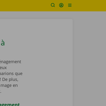
 à
ménagement
reux
parions que
! De plus,
rimage en
t.
nagement