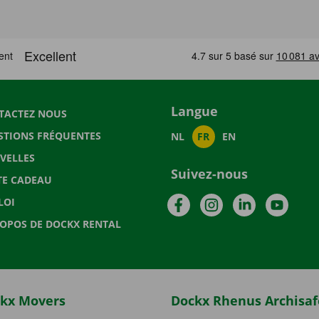
Langue
TACTEZ NOUS
STIONS FRÉQUENTES
NL
FR
EN
VELLES
Suivez-nous
TE CADEAU
Facebook
Instagram
LinkedIn
YouTu
LOI
ROPOS DE DOCKX RENTAL
kx Movers
Dockx Rhenus Archisaf