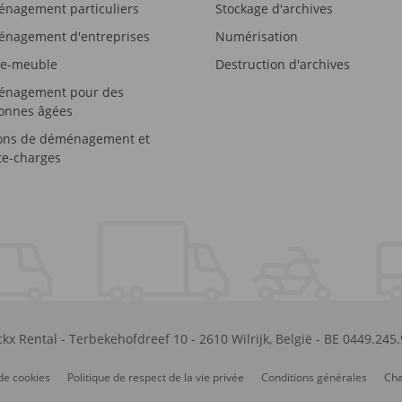
nagement particuliers
Stockage d'archives
nagement d'entreprises
Numérisation
e-meuble
Destruction d'archives
nagement pour des
onnes âgées
ons de déménagement et
e-charges
kx Rental
-
Terbekehofdreef 10
-
2610
Wilrijk
,
België
-
BE 0449.245
de cookies
Politique de respect de la vie privée
Conditions générales
Cha