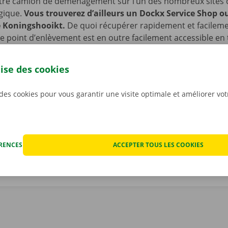
tre camion de déménagement sur l’un des nombreux sites 
lgique.
Vous trouverez d’ailleurs un Dockx Service Shop o
e Koningshooikt.
De quoi récupérer rapidement et facileme
e point d’enlèvement est en outre facilement accessible en
 venez en voiture ou à vélo ? Pas de souci : nous avons prév
mettre de laisser votre vélo ou votre voiture sur place pen
lise des cookies
ocation de votre camion de déménagement.
 des cookies pour vous garantir une visite optimale et améliorer vo
ÉRENCES
ACCEPTER TOUS LES COOKIES