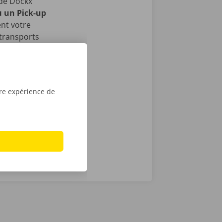
de Dockx
u un Pick-up
nt votre
 transports
u des places
dant la
tre expérience de