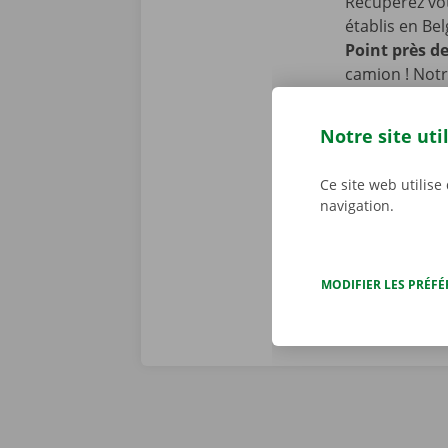
Récupérez vo
établis en Be
Point près d
camion ! Notr
publics. Vous
pour vous per
Notre site uti
période de l
Ce site web utilise
navigation.
MODIFIER LES PRÉF