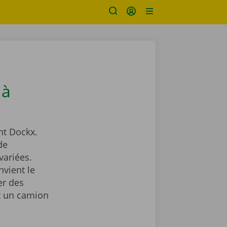
 à
t Dockx.
de
ariées.
nvient le
er des
nt un camion