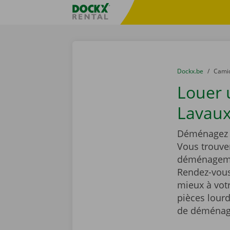
Skip content
Skip language
sitename
You are here:
du
Dockx.be
to
Cami
Louer
Lavaux
Déménagez t
Vous trouve
déménagemen
Rendez-vous 
mieux à vot
pièces lourd
de déménag