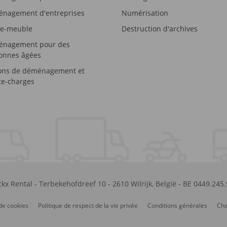
nagement d'entreprises
Numérisation
e-meuble
Destruction d'archives
nagement pour des
onnes âgées
ons de déménagement et
e-charges
kx Rental
-
Terbekehofdreef 10
-
2610
Wilrijk
,
België
-
BE 0449.245
de cookies
Politique de respect de la vie privée
Conditions générales
Cha