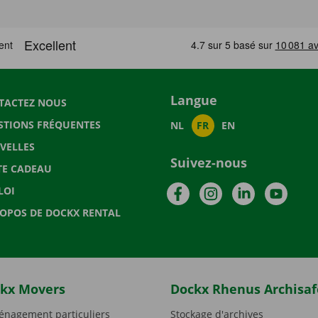
Langue
TACTEZ NOUS
STIONS FRÉQUENTES
NL
FR
EN
VELLES
Suivez-nous
TE CADEAU
Facebook
Instagram
LinkedIn
YouTu
LOI
ROPOS DE DOCKX RENTAL
kx Movers
Dockx Rhenus Archisaf
nagement particuliers
Stockage d'archives