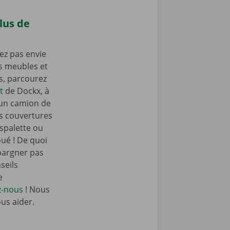
lus de
ez pas envie
os meubles et
as, parcourez
t
de Dockx, à
 un camion de
s couvertures
spalette ou
oué ! De quoi
pargner pas
seils
e
z-nous
! Nous
ous aider.