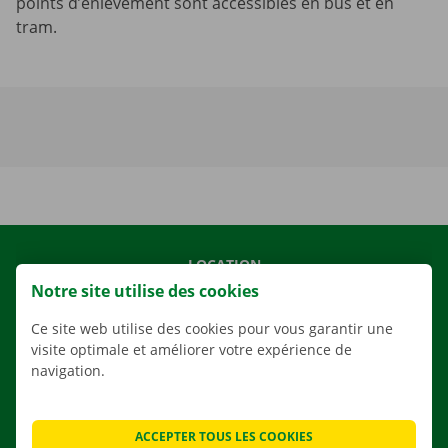
points d’enlèvement sont accessibles en bus et en
tram.
LOCATION
Notre site utilise des cookies
NOS VÉHICULES
NOS SERVICES
Ce site web utilise des cookies pour vous garantir une
visite optimale et améliorer votre expérience de
AGENCES
navigation.
APPLI
SOLUTIONS DE DÉMÉNAGEMENT
ACCEPTER TOUS LES COOKIES