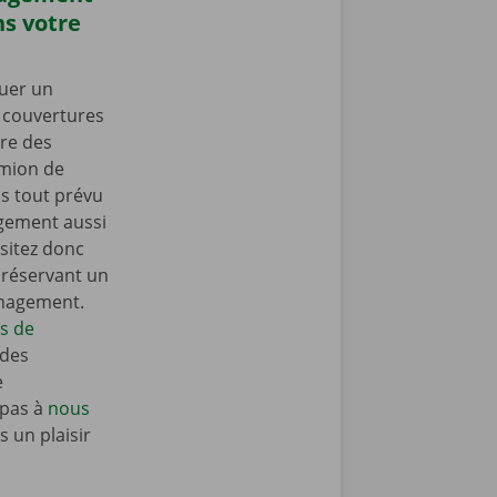
s votre
uer un
s couvertures
re des
amion de
 tout prévu
gement aussi
sitez donc
n réservant un
énagement.
ls de
 des
e
 pas à
nous
 un plaisir