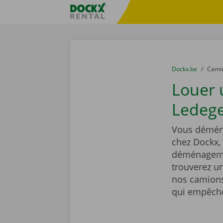
Skip content
Skip language
sitename
You are here:
du
Dockx.be
to
Cami
Louer
Ledeg
Vous déména
chez Dockx,
déménagemen
trouverez un
nos camions
qui empêcher