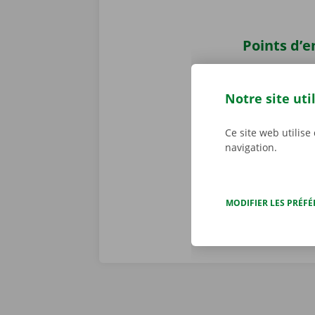
Points d’
Récupérez v
voiture ? Vou
Notre site uti
Pick-up Point
également nou
Ce site web utilise
transports pu
navigation.
bus et en tra
MODIFIER LES PRÉF