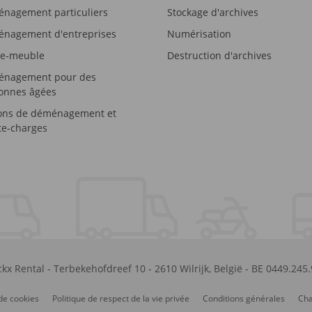
nagement particuliers
Stockage d'archives
nagement d'entreprises
Numérisation
e-meuble
Destruction d'archives
nagement pour des
onnes âgées
ons de déménagement et
e-charges
kx Rental
-
Terbekehofdreef 10
-
2610
Wilrijk
,
België
-
BE 0449.245
de cookies
Politique de respect de la vie privée
Conditions générales
Cha