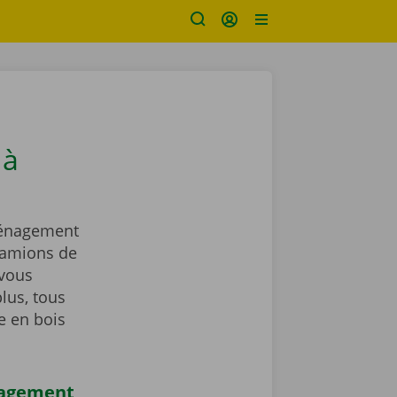
 à
ménagement
camions de
vous
lus, tous
e en bois
nagement