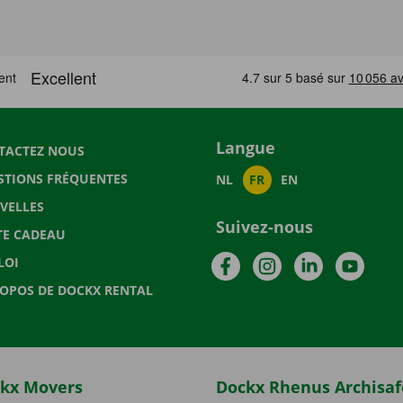
Langue
TACTEZ NOUS
STIONS FRÉQUENTES
NL
FR
EN
VELLES
Suivez-nous
TE CADEAU
Facebook
Instagram
LinkedIn
YouTu
LOI
ROPOS DE DOCKX RENTAL
kx Movers
Dockx Rhenus Archisaf