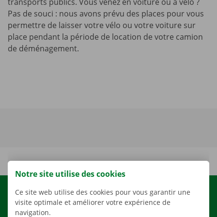
transports publics. Vous venez en voiture ou à vélo ?
Pas de souci : nous avons prévu des places pour vous
permettre de laisser votre vélo ou votre voiture sur
place pendant la période de location de votre camion
de déménagement.
Notre site utilise des cookies
Ce site web utilise des cookies pour vous garantir une
LOCATION
visite optimale et améliorer votre expérience de
NOS VÉHICULES
navigation.