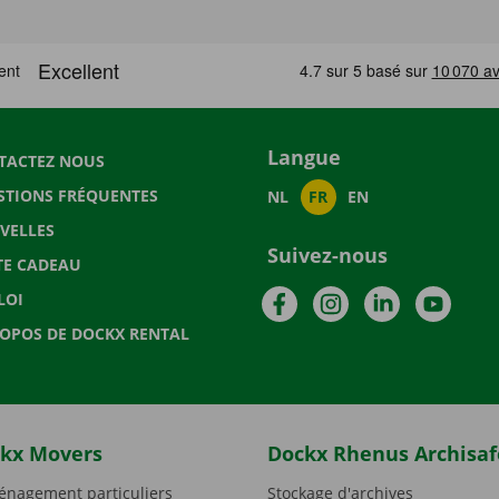
Langue
TACTEZ NOUS
STIONS FRÉQUENTES
NL
FR
EN
VELLES
Suivez-nous
TE CADEAU
Facebook
Instagram
LinkedIn
YouTu
LOI
ROPOS DE DOCKX RENTAL
kx Movers
Dockx Rhenus Archisaf
nagement particuliers
Stockage d'archives