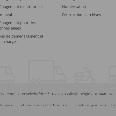
nagement d'entreprises
Numérisation
e-meuble
Destruction d'archives
nagement pour des
onnes âgées
ons de déménagement et
e-charges
kx Rental
-
Terbekehofdreef 10
-
2610
Wilrijk
,
België
-
BE 0449.245
de cookies
Politique de respect de la vie privée
Conditions générales
Cha