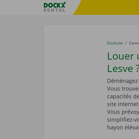
Skip content
Skip language
sitename
You are here:
du
Dockx.be
to
Cami
Louer
Lesve 
Déménagez t
Vous trouve
capacités d
site interne
Vous prévoy
simplifiez-
hayon éléva