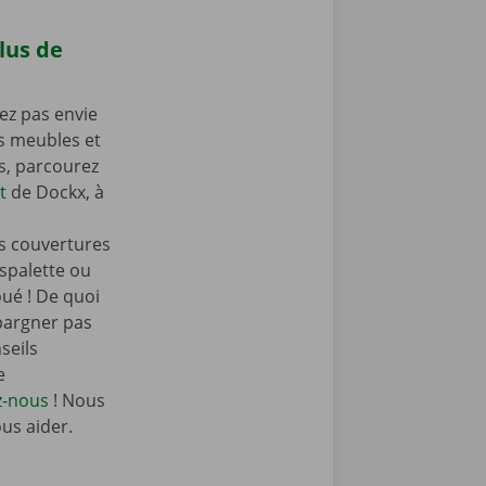
lus de
ez pas envie
os meubles et
as, parcourez
t
de Dockx, à
s couvertures
spalette ou
oué ! De quoi
pargner pas
seils
e
z-nous
! Nous
ous aider.