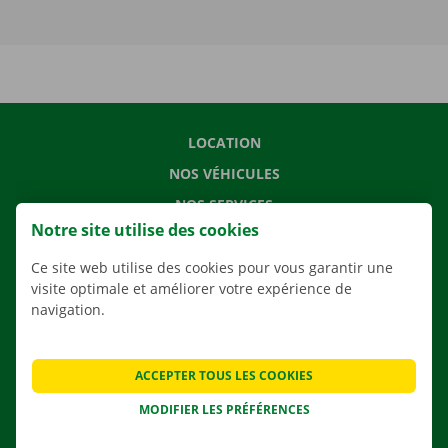
LOCATION
NOS VÉHICULES
NOS SERVICES
Notre site utilise des cookies
AGENCES
APPLI
Ce site web utilise des cookies pour vous garantir une
visite optimale et améliorer votre expérience de
SOLUTIONS DE DÉMÉNAGEMENT
navigation.
ACCEPTER TOUS LES COOKIES
CONTACTEZ NOUS
MODIFIER LES PRÉFÉRENCES
QUESTIONS FRÉQUENTES