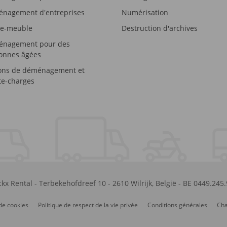
nagement d'entreprises
Numérisation
e-meuble
Destruction d'archives
nagement pour des
onnes âgées
ons de déménagement et
e-charges
kx Rental
-
Terbekehofdreef 10
-
2610
Wilrijk
,
België
-
BE 0449.245
de cookies
Politique de respect de la vie privée
Conditions générales
Cha