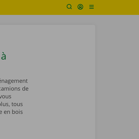
 à
ménagement
 camions de
vous
lus, tous
e en bois