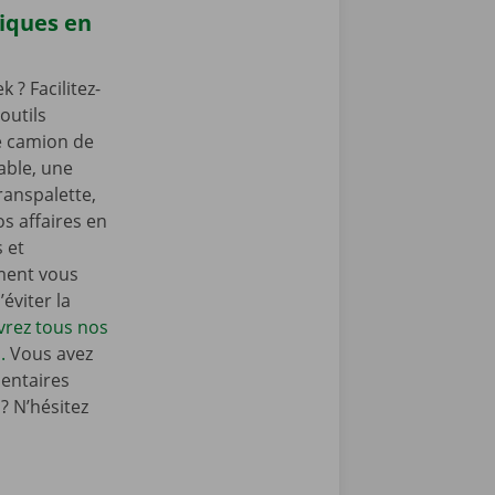
iques en
? Facilitez-
outils
e camion de
ble, une
ranspalette,
s affaires en
s et
ment vous
éviter la
rez tous nos
.
Vous avez
entaires
 N’hésitez