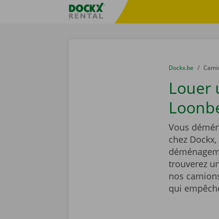
Skip content
Skip language
sitename
You are here:
du
Dockx.be
to
Cami
Louer
Loonbe
Vous déména
chez Dockx,
déménagemen
trouverez un
nos camions
qui empêcher