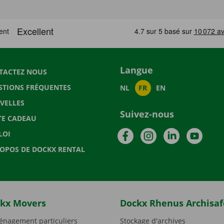
Langue
TACTEZ NOUS
STIONS FRÉQUENTES
NL
FR
EN
VELLES
Suivez-nous
TE CADEAU
Facebook
Instagram
LinkedIn
YouTu
LOI
ROPOS DE DOCKX RENTAL
kx Movers
Dockx Rhenus Archisaf
nagement particuliers
Stockage d'archives