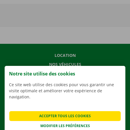
LOCATION
NOS VÉHICULES
Notre site utilise des cookies
NOS SERVICES
AGENCES
Ce site web utilise des cookies pour vous garantir une
visite optimale et améliorer votre expérience de
APPLI
navigation.
SOLUTIONS DE DÉMÉNAGEMENT
ACCEPTER TOUS LES COOKIES
MODIFIER LES PRÉFÉRENCES
CONTACTEZ NOUS