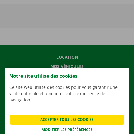
LOCATION
NOS VÉHICULES
Notre site utilise des cookies
NOS SERVICES
AGENCES
Ce site web utilise des cookies pour vous garantir une
visite optimale et améliorer votre expérience de
APPLI
navigation.
SOLUTIONS DE DÉMÉNAGEMENT
ACCEPTER TOUS LES COOKIES
MODIFIER LES PRÉFÉRENCES
CONTACTEZ NOUS