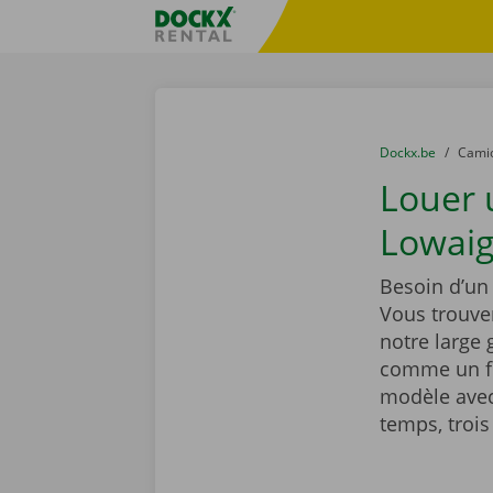
Skip content
Skip language
sitename
You are here:
du
Dockx.be
to
Cami
Louer
Lowaig
Besoin d’un
Vous trouve
notre large
comme un fr
modèle avec
temps, trois