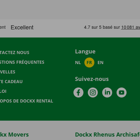
Langue
TACTEZ NOUS
STIONS FRÉQUENTES
NL
FR
EN
VELLES
Suivez-nous
TE CADEAU
Facebook
Instagram
LinkedIn
YouTu
LOI
ROPOS DE DOCKX RENTAL
kx Movers
Dockx Rhenus Archisaf