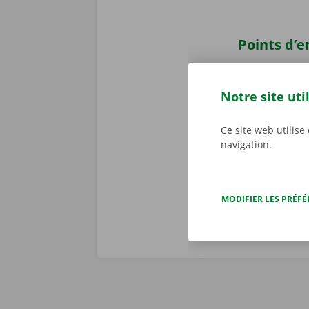
Points d’
Récupérer u
points d’enlè
Notre site uti
facilement ac
pouvez sans s
Ce site web utilise
Service Shop 
navigation.
camion de d
MODIFIER LES PRÉF