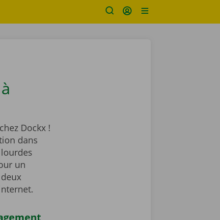
 à
chez Dockx !
tion dans
 lourdes
our un
 deux
internet.
nagement