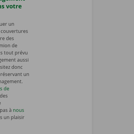
s votre
uer un
s couvertures
re des
amion de
 tout prévu
gement aussi
sitez donc
n réservant un
énagement.
ls de
 des
e
 pas à
nous
 un plaisir