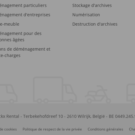
nagement particuliers
Stockage d'archives
nagement d'entreprises
Numérisation
e-meuble
Destruction d'archives
nagement pour des
onnes âgées
ons de déménagement et
e-charges
kx Rental
-
Terbekehofdreef 10
-
2610
Wilrijk
,
België
-
BE 0449.245
de cookies
Politique de respect de la vie privée
Conditions générales
Cha