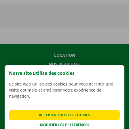
LOCATION
NOS VÉHICULES
Notre site utilise des cookies
NOS SERVICES
AGENCES
Ce site web utilise des cookies pour vous garantir une
visite optimale et améliorer votre expérience de
APPLI
navigation.
SOLUTIONS DE DÉMÉNAGEMENT
ACCEPTER TOUS LES COOKIES
MODIFIER LES PRÉFÉRENCES
CONTACTEZ NOUS