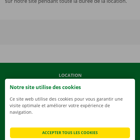
sur notre site pendant toute la durée de la location.
LOCATION
NOS VÉHICULES
Notre site utilise des cookies
NOS SERVICES
Ce site web utilise des cookies pour vous garantir une
AGENCES
visite optimale et améliorer votre expérience de
navigation.
APPLI
SOLUTIONS DE DÉMÉNAGEMENT
ACCEPTER TOUS LES COOKIES