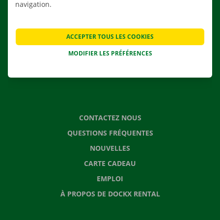
navigation.
NOS VÉHICULES
NOS SERVICES
ACCEPTER TOUS LES COOKIES
AGENCES
MODIFIER LES PRÉFÉRENCES
APPLI
SOLUTIONS DE DÉMÉNAGEMENT
CONTACTEZ NOUS
QUESTIONS FRÉQUENTES
NOUVELLES
CARTE CADEAU
EMPLOI
À PROPOS DE DOCKX RENTAL