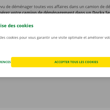
évu de déménager toutes vos affaires dans un camion de
érez votre camion de déménagement dans un Dockx Se
p Point près de chez vous.
Nous sommes facilement access
blics. Vous comptez venir en voiture ou à vélo ? Pas de souc
lise des cookies
er votre vélo ou véhicule sur notre site pendant toute la dur
 des cookies pour vous garantir une visite optimale et améliorer vo
ÉRENCES
ACCEPTER TOUS LES COOKIES