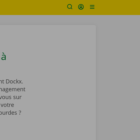
 à
t Dockx.
énagement
vous sur
 votre
ourdes ?