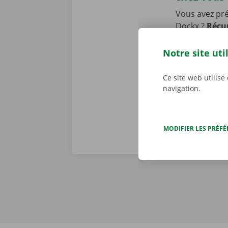
Vous avez pr
Dockx ?
Récup
ou un Pick-u
transports pu
Notre site uti
pourrez laiss
location.
Ce site web utilise
navigation.
MODIFIER LES PRÉF