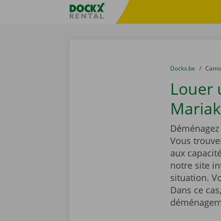
Skip content
Skip language
sitename
You are here:
du
Dockx.be
to
Cami
Louer
Mariak
Déménagez t
Vous trouve
aux capacit
notre site i
situation. 
Dans ce cas,
déménageme