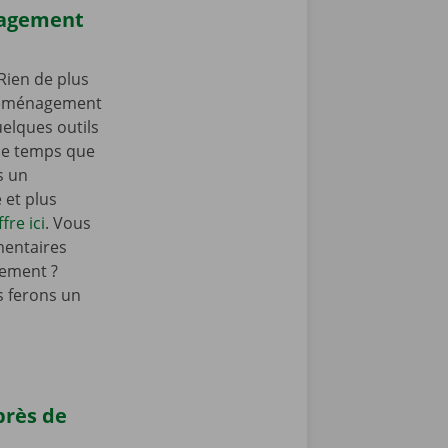
nagement
Rien de plus
 déménagement
elques outils
e temps que
s un
et plus
fre ici
. Vous
mentaires
ement ?
 ferons un
près de