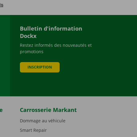
Bulletin d'information
Dockx
Restez informés des nouveautés et
promotions
be
INSCRIPTION
e
Carrosserie Markant
Dommage au véhicule
Smart Repair