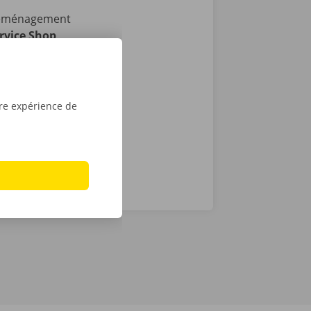
 déménagement
rvice Shop
ibles en
i : vous
ée de la
tre expérience de