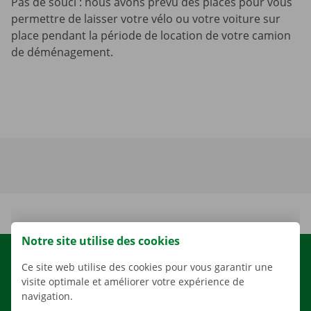
Pas de souci : nous avons prévu des places pour vous
permettre de laisser votre vélo ou votre voiture sur
place pendant la période de location de votre camion
de déménagement.
Notre site utilise des cookies
LOCATION
Ce site web utilise des cookies pour vous garantir une
visite optimale et améliorer votre expérience de
NOS VÉHICULES
navigation.
NOS SERVICES