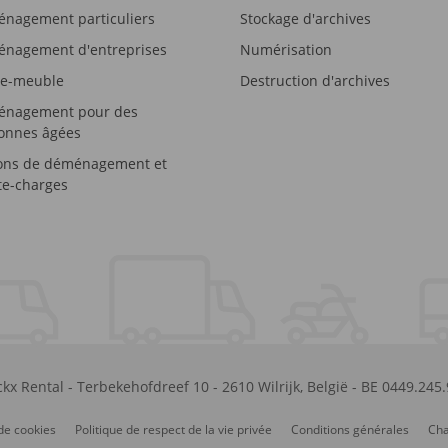
nagement particuliers
Stockage d'archives
nagement d'entreprises
Numérisation
e-meuble
Destruction d'archives
nagement pour des
onnes âgées
ons de déménagement et
e-charges
kx Rental
-
Terbekehofdreef 10
-
2610
Wilrijk
,
België
-
BE 0449.245
de cookies
Politique de respect de la vie privée
Conditions générales
Cha