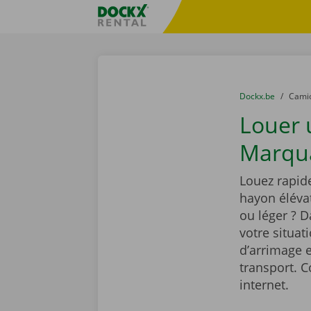
Skip content
Skip language
sitename
You are here:
du
Dockx.be
to
Cami
Louer
Marqua
Louez rapi
hayon élévat
ou léger ? 
votre situat
d’arrimage e
transport. C
internet.