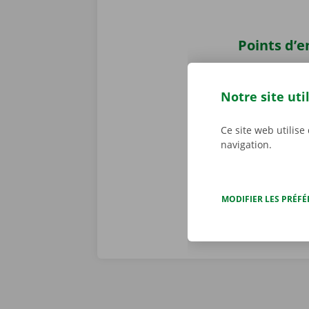
Points d’
Récupérez v
voiture ? Vou
Notre site uti
Pick-up Point
également nou
Ce site web utilise
transports pu
navigation.
bus et en tra
MODIFIER LES PRÉF