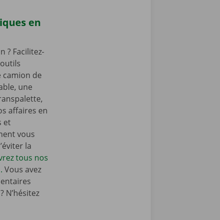
iques en
? Facilitez-
outils
e camion de
ble, une
ranspalette,
s affaires en
s et
ment vous
éviter la
rez tous nos
.
Vous avez
entaires
 N’hésitez