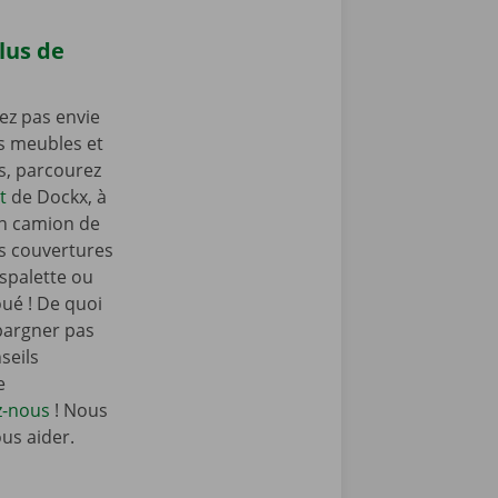
lus de
ez pas envie
os meubles et
as, parcourez
t
de Dockx, à
un camion de
s couvertures
spalette ou
oué ! De quoi
pargner pas
seils
e
z-nous
! Nous
ous aider.