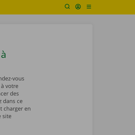
 à
ndez-vous
à votre
acer des
z dans ce
t charger en
 site