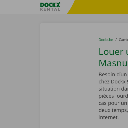
Skip content
Skip language
sitename
You are here:
du
Dockx.be
to
Cami
Louer
Masnuy
Besoin d’un
chez Dockx 
situation d
pièces lour
cas pour un
deux temps, 
internet.