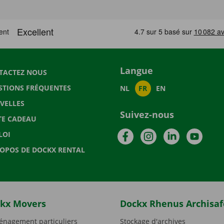
Langue
TACTEZ NOUS
STIONS FRÉQUENTES
NL
FR
EN
VELLES
Suivez-nous
TE CADEAU
Facebook
Instagram
LinkedIn
YouTu
LOI
ROPOS DE DOCKX RENTAL
kx Movers
Dockx Rhenus Archisaf
nagement particuliers
Stockage d'archives