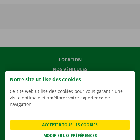
LOCATION
NOS VÉHICULES
Notre site utilise des cookies
NOS SERVICES
AGENCES
Ce site web utilise des cookies pour vous garantir une
visite optimale et améliorer votre expérience de
APPLI
navigation.
SOLUTIONS DE DÉMÉNAGEMENT
ACCEPTER TOUS LES COOKIES
MODIFIER LES PRÉFÉRENCES
CONTACTEZ NOUS