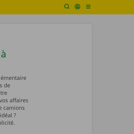
 à
lémentaire
s de
tre
vos affaires
de camions
idéal ?
licité.