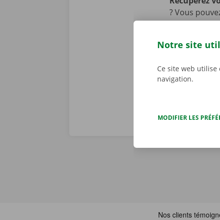
Récupérez v
? Vous pouvez
Point jusqu’à
également nou
Notre site uti
transports pu
bus et en tra
Ce site web utilise
navigation.
MODIFIER LES PRÉF