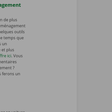
nagement
n de plus
 déménagement
elques outils
e temps que
s un
et plus
fre ici
. Vous
mentaires
ement ?
 ferons un