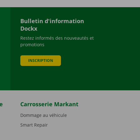
Bulletin d'information
Dockx
Restez informés des nouveautés et
promotions
be
INSCRIPTION
e
Carrosserie Markant
Dommage au véhicule
Smart Repair