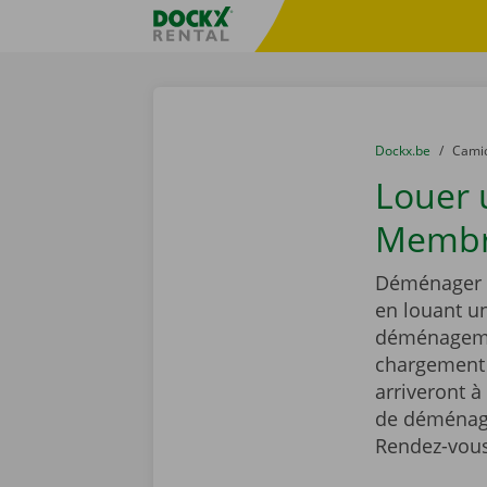
Skip content
Skip language
sitename
You are here:
du
Dockx.be
to
Cami
Louer
Membr
Déménager e
en louant 
déménagemen
chargement r
arriveront à
de déménage
Rendez-vous 