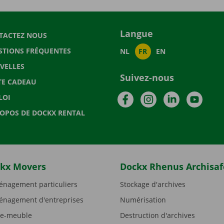
Langue
TACTEZ NOUS
STIONS FRÉQUENTES
NL
FR
EN
VELLES
Suivez-nous
TE CADEAU
Facebook
Instagram
LinkedIn
YouTu
LOI
ROPOS DE DOCKX RENTAL
kx Movers
Dockx Rhenus Archisaf
nagement particuliers
Stockage d'archives
nagement d'entreprises
Numérisation
e-meuble
Destruction d'archives