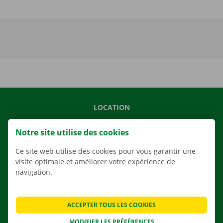
LOCATION
NOS VÉHICULES
Notre site utilise des cookies
NOS SERVICES
Ce site web utilise des cookies pour vous garantir une
AGENCES
visite optimale et améliorer votre expérience de
APPLI
navigation.
SOLUTIONS DE DÉMÉNAGEMENT
ACCEPTER TOUS LES COOKIES
MODIFIER LES PRÉFÉRENCES