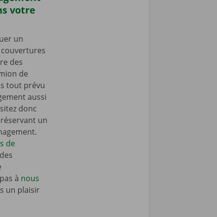
s votre
uer un
s couvertures
re des
amion de
 tout prévu
gement aussi
sitez donc
n réservant un
énagement.
ls de
 des
e
 pas à
nous
 un plaisir