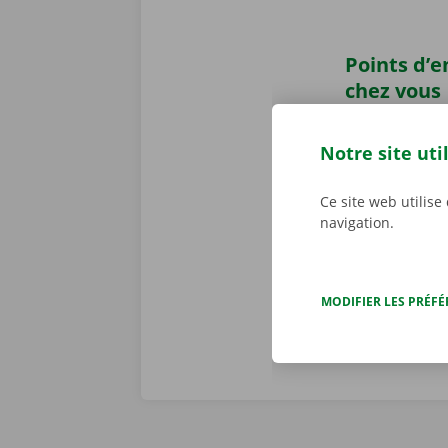
Points d’
chez vous
Vous avez pr
Dockx ?
Récup
Notre site uti
ou un Pick-u
transports pu
Ce site web utilise
pourrez laiss
navigation.
location.
MODIFIER LES PRÉF