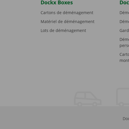
Dockx Boxes
Doc
Cartons de déménagement
Démé
Matériel de déménagement
Démé
Lots de déménagement
Gard
Démé
pers
Cart
mont
Doc