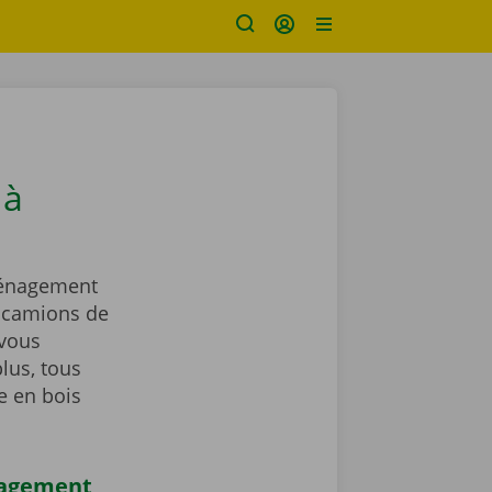
 à
ménagement
x camions de
vous
lus, tous
e en bois
nagement