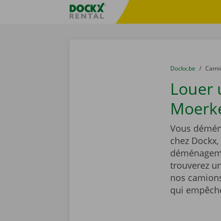
Skip content
Skip language
sitename
You are here:
du
Dockx.be
to
Cami
Louer
Moerke
Vous déména
chez Dockx,
déménagemen
trouverez un
nos camions
qui empêcher