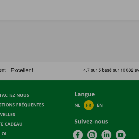
Langue
TACTEZ NOUS
STIONS FRÉQUENTES
NL
FR
EN
VELLES
Suivez-nous
TE CADEAU
Facebook
Instagram
LinkedIn
YouTu
LOI