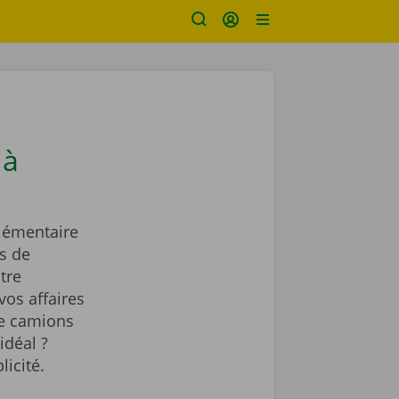
 à
lémentaire
s de
tre
vos affaires
de camions
idéal ?
licité.