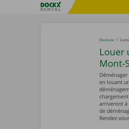
Skip content
Skip language
sitename
You are here:
du
Dockx.be
to
Cami
Louer
Mont-S
Déménager e
en louant 
déménagemen
chargement r
arriveront à
de déménage
Rendez-vous 