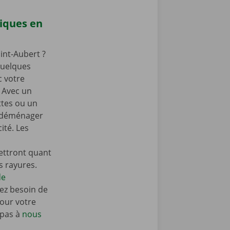
iques en
nt-Aubert ?
 quelques
c votre
 Avec un
ttes ou un
z déménager
ité. Les
ttront quant
es rayures.
de
ez besoin de
our votre
 pas à
nous