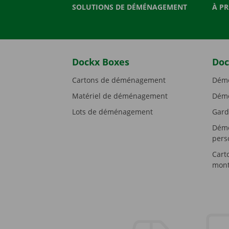
SOLUTIONS DE DÉMÉNAGEMENT
À P
Dockx Boxes
Doc
Cartons de déménagement
Démé
Matériel de déménagement
Démé
Lots de déménagement
Gard
Démé
pers
Cart
mont