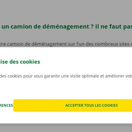
 un camion de déménagement ? Il ne faut pas
tre camion de déménagement sur l’un des nombreux sites 
lgique.
Vous trouverez d’ailleurs un Dockx Service Shop o
e Mont-Saint-Aubert.
De quoi récupérer rapidement et faci
lise des cookies
e point d’enlèvement est en outre facilement accessible en
 venez en voiture ou à vélo ? Pas de souci : nous avons prév
 des cookies pour vous garantir une visite optimale et améliorer vo
mettre de laisser votre vélo ou votre voiture sur place pen
ocation de votre camion de déménagement.
ÉRENCES
ACCEPTER TOUS LES COOKIES