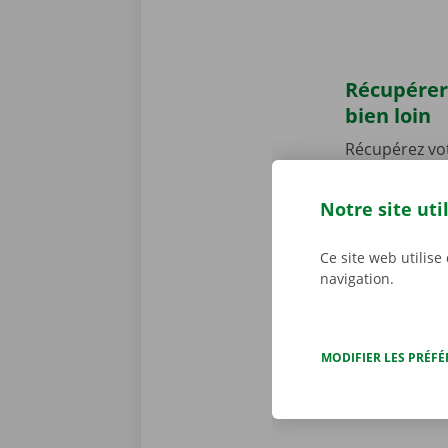
Récupérer
bien loin
Récupérez vo
établis en Be
Point près d
Notre site uti
camion ! Notr
publics. Vous
Ce site web utilise
pour vous per
navigation.
période de l
MODIFIER LES PRÉF