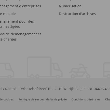
nagement d'entreprises
Numérisation
e-meuble
Destruction d'archives
nagement pour des
onnes âgées
ons de déménagement et
e-charges
kx Rental
-
Terbekehofdreef 10
-
2610
Wilrijk
,
België
-
BE 0449.245
de cookies
Politique de respect de la vie privée
Conditions générales
Cha