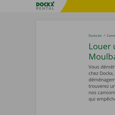
Skip content
Skip language
sitename
You are here:
du
Dockx.be
to
Cami
Louer
Moulba
Vous déména
chez Dockx,
déménagemen
trouverez un
nos camions
qui empêcher