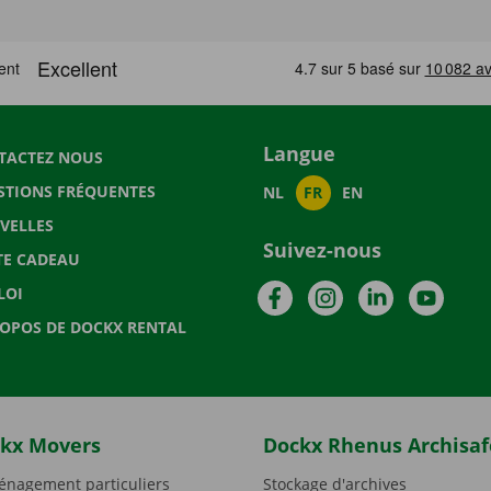
Langue
TACTEZ NOUS
STIONS FRÉQUENTES
NL
FR
EN
VELLES
Suivez-nous
TE CADEAU
Facebook
Instagram
LinkedIn
YouTu
LOI
ROPOS DE DOCKX RENTAL
kx Movers
Dockx Rhenus Archisaf
nagement particuliers
Stockage d'archives