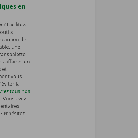
iques en
? Facilitez-
outils
e camion de
ble, une
ranspalette,
s affaires en
s et
ment vous
éviter la
rez tous nos
.
Vous avez
entaires
 N’hésitez