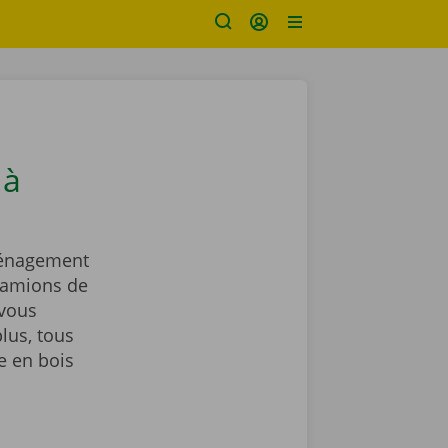
 à
ménagement
camions de
vous
lus, tous
e en bois