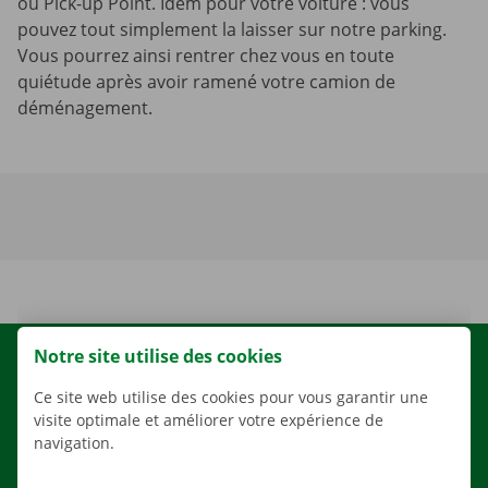
ou Pick-up Point. Idem pour votre voiture : vous
pouvez tout simplement la laisser sur notre parking.
Vous pourrez ainsi rentrer chez vous en toute
quiétude après avoir ramené votre camion de
déménagement.
Notre site utilise des cookies
LOCATION
Ce site web utilise des cookies pour vous garantir une
NOS VÉHICULES
visite optimale et améliorer votre expérience de
NOS SERVICES
navigation.
AGENCES